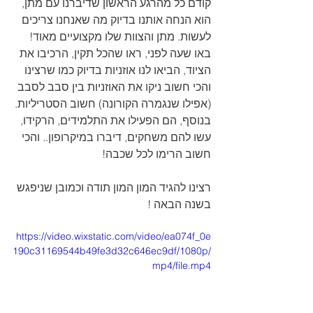
קודם כל מהרגע הראשון שדיברנו עם מתן, 
הוא הנחה אותנו בדיוק מה שאנחנו צריכים 
לעשות. מתן והצוות שלו מקצועיים מאוד! 
באו שעה לפני, ראו שהכל תקין, הרכיבו את 
הציוד, הביאו לנו אוזניות בדיוק כמו שרצינו 
והכי חשוב ניקו את האוזניות בין סבב לסבב 
(אפילו שנגמרה הקורונה) חשוב הסטריליות.
בנוסף, הם הפעילו את התלמידים, הרקידו, 
עשו להם משחקים, דיברו במיקרופון.. והכי 
חשוב הרימו לכל שכבה!
רצינו להגיד המון המון תודה וכמובן שניפגש 
בשנה הבאה !
https://video.wixstatic.com/video/ea074f_0e
190c31169544b49fe3d32c646ec9df/1080p/
mp4/file.mp4